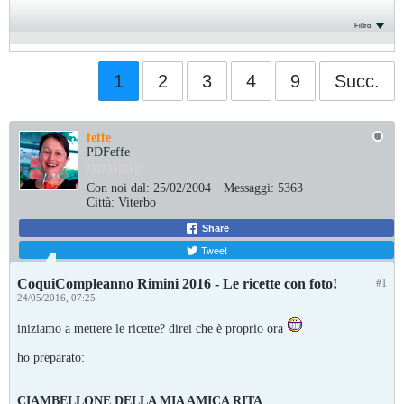
Filtro
1
2
3
4
9
Succ.
feffe
PDFeffe
Con noi dal:
25/02/2004
Messaggi:
5363
Città:
Viterbo
Share
Tweet
CoquiCompleanno Rimini 2016 - Le ricette con foto!
#1
24/05/2016, 07:25
iniziamo a mettere le ricette? direi che è proprio ora
ho preparato:
CIAMBELLONE DELLA MIA AMICA RITA