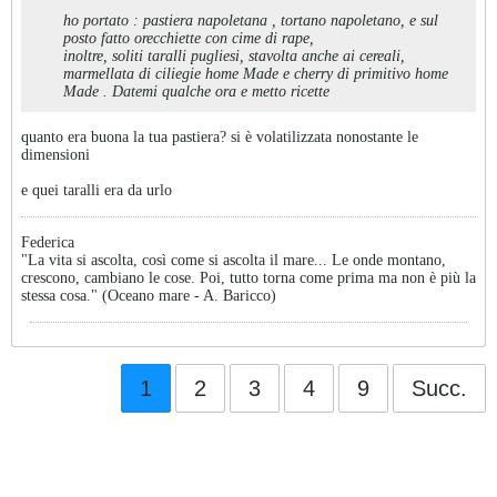
ho portato : pastiera napoletana , tortano napoletano, e sul
posto fatto orecchiette con cime di rape,
inoltre, soliti taralli pugliesi, stavolta anche ai cereali,
marmellata di ciliegie home Made e cherry di primitivo home
Made . Datemi qualche ora e metto ricette
quanto era buona la tua pastiera? si è volatilizzata nonostante le
dimensioni
e quei taralli era da urlo
Federica
"La vita si ascolta, così come si ascolta il mare... Le onde montano,
crescono, cambiano le cose. Poi, tutto torna come prima ma non è più la
stessa cosa." (Oceano mare - A. Baricco)
1
2
3
4
9
Succ.