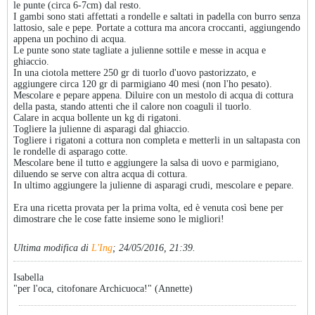
le punte (circa 6-7cm) dal resto.
I gambi sono stati affettati a rondelle e saltati in padella con burro senza
lattosio, sale e pepe. Portate a cottura ma ancora croccanti, aggiungendo
appena un pochino di acqua.
Le punte sono state tagliate a julienne sottile e messe in acqua e
ghiaccio.
In una ciotola mettere 250 gr di tuorlo d'uovo pastorizzato, e
aggiungere circa 120 gr di parmigiano 40 mesi (non l'ho pesato).
Mescolare e pepare appena. Diluire con un mestolo di acqua di cottura
della pasta, stando attenti che il calore non coaguli il tuorlo.
Calare in acqua bollente un kg di rigatoni.
Togliere la julienne di asparagi dal ghiaccio.
Togliere i rigatoni a cottura non completa e metterli in un saltapasta con
le rondelle di asparago cotte.
Mescolare bene il tutto e aggiungere la salsa di uovo e parmigiano,
diluendo se serve con altra acqua di cottura.
In ultimo aggiungere la julienne di asparagi crudi, mescolare e pepare.
Era una ricetta provata per la prima volta, ed è venuta così bene per
dimostrare che le cose fatte insieme sono le migliori!
Ultima modifica di
L'Ing
;
24/05/2016, 21:39
.
Isabella
"per l'oca, citofonare Archicuoca!" (Annette)