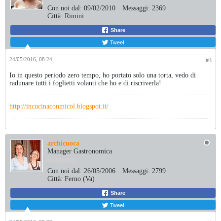
Con noi dal:
09/02/2010
Messaggi:
2369
Città:
Rimini
Share
Tweet
24/05/2016, 08:24
#3
Io in questo periodo zero tempo, ho portato solo una torta, vedo di
radunare tutti i foglietti volanti che ho e di riscriverla!
http://incucinaconmicol.blogspot.it/
archicuoca
Manager Gastronomica
Con noi dal:
26/05/2006
Messaggi:
2799
Città:
Ferno (Va)
Share
Tweet