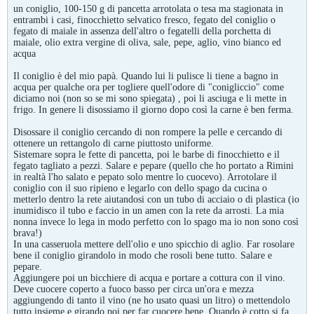
un coniglio, 100-150 g di pancetta arrotolata o tesa ma stagionata in
entrambi i casi, finocchietto selvatico fresco, fegato del coniglio o
fegato di maiale in assenza dell'altro o fegatelli della porchetta di
maiale, olio extra vergine di oliva, sale, pepe, aglio, vino bianco ed
acqua
Il coniglio è del mio papà. Quando lui li pulisce li tiene a bagno in
acqua per qualche ora per togliere quell'odore di "conigliccio" come
diciamo noi (non so se mi sono spiegata) , poi li asciuga e li mette in
frigo. In genere li disossiamo il giorno dopo così la carne è ben ferma.
Disossare il coniglio cercando di non rompere la pelle e cercando di
ottenere un rettangolo di carne piuttosto uniforme.
Sistemare sopra le fette di pancetta, poi le barbe di finocchietto e il
fegato tagliato a pezzi. Salare e pepare (quello che ho portato a Rimini
in realtà l'ho salato e pepato solo mentre lo cuocevo). Arrotolare il
coniglio con il suo ripieno e legarlo con dello spago da cucina o
metterlo dentro la rete aiutandosi con un tubo di acciaio o di plastica (io
inumidisco il tubo e faccio in un amen con la rete da arrosti. La mia
nonna invece lo lega in modo perfetto con lo spago ma io non sono così
brava!)
In una casseruola mettere dell'olio e uno spicchio di aglio. Far rosolare
bene il coniglio girandolo in modo che rosoli bene tutto. Salare e
pepare.
Aggiungere poi un bicchiere di acqua e portare a cottura con il vino.
Deve cuocere coperto a fuoco basso per circa un'ora e mezza
aggiungendo di tanto il vino (ne ho usato quasi un litro) o mettendolo
tutto insieme e girando poi per far cuocere bene. Quando è cotto si fa