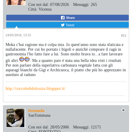
Con noi dal:
07/08/2026
Messaggi:
265
Città:
Vicenza
Share
Tweet
24/05/2016, 13:52
#11
Moka c'hai ragione ma è colpa mia. Io quest'anno sono stata sfaticata e
nullafacente. Per cui ho portato i bigoli e anzichè comprare il ragù in
gastronomia l'ho fatto fare a lui. Sono molto brava io...a fare lavorare
gli altri
. Ma a quanto pare è stata una bella idea visti i risultati.
Per non parlare della superlativa carbonara vegetale fatta con gli
asparagi bianchi da Gigi e Archicuoca, il piatto che più ho apprezzato in
assoluto al raduno
http://coccoledidolcezza.blogspot.it/
fernanda
SanTommasa
Con noi dal:
28/05/2006
Messaggi:
12171
Città:
FONTE(TV)