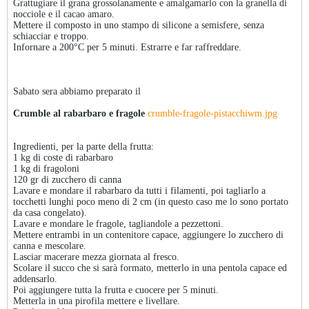
Grattugiare il grana grossolanamente e amalgamarlo con la granella di
nocciole e il cacao amaro.
Mettere il composto in uno stampo di silicone a semisfere, senza
schiacciar e troppo.
Infornare a 200°C per 5 minuti. Estrarre e far raffreddare.
Sabato sera abbiamo preparato il
Crumble al rabarbaro e fragole
crumble-fragole-pistacchiwm.jpg
Ingredienti, per la parte della frutta:
1 kg di coste di rabarbaro
1 kg di fragoloni
120 gr di zucchero di canna
Lavare e mondare il rabarbaro da tutti i filamenti, poi tagliarlo a
tocchetti lunghi poco meno di 2 cm (in questo caso me lo sono portato
da casa congelato).
Lavare e mondare le fragole, tagliandole a pezzettoni.
Mettere entrambi in un contenitore capace, aggiungere lo zucchero di
canna e mescolare.
Lasciar macerare mezza giornata al fresco.
Scolare il succo che si sarà formato, metterlo in una pentola capace ed
addensarlo.
Poi aggiungere tutta la frutta e cuocere per 5 minuti.
Metterla in una pirofila mettere e livellare.