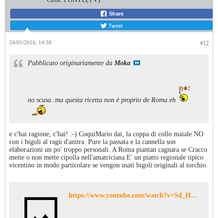
Share
Tweet
24/05/2016, 14:30
#12
Pubblicato originariamente da
Moka
no scusa..ma questa ricetta non è proprio de Roma eh
e c'hai ragione, c'hai! :-) CoquiMario dai, la coppa di collo maiale NO
con i bigoli al ragù d'anitra. Pure la passata e la cannella son
elaborazioni un po' troppo personali. A Roma piantan cagnara se Cracco
mette o non mette cipolla nell'amatriciana.E' un piatto regionale tipico
vicentino in modo particolare se vengon usati bigoli originali al torchio.
https://www.youtube.com/watch?v=Sd_HXuPSjQI