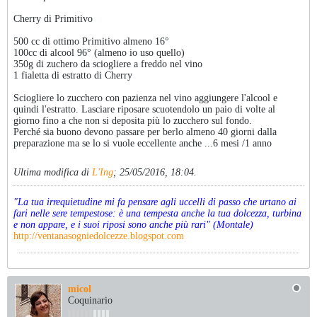
Cherry di Primitivo
500 cc di ottimo Primitivo almeno 16°
100cc di alcool 96° (almeno io uso quello)
350g di zuchero da sciogliere a freddo nel vino
1 fialetta di estratto di Cherry
Sciogliere lo zucchero con pazienza nel vino aggiungere l'alcool e
quindi l'estratto. Lasciare riposare scuotendolo un paio di volte al
giorno fino a che non si deposita più lo zucchero sul fondo.
Perché sia buono devono passare per berlo almeno 40 giorni dalla
preparazione ma se lo si vuole eccellente anche ...6 mesi /1 anno
Ultima modifica di
L'Ing
;
25/05/2016, 18:04
.
"La tua irrequietudine mi fa pensare agli uccelli di passo che urtano ai
fari nelle sere tempestose: è una tempesta anche la tua dolcezza, turbina
e non appare, e i suoi riposi sono anche più rari" (Montale)
http://ventanasogniedolcezze.blogspot.com
micol
Coquinario