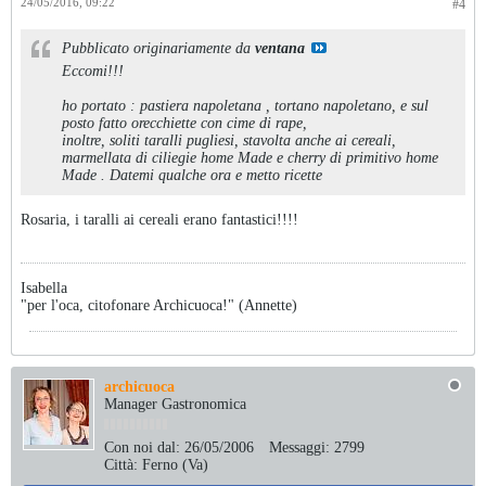
24/05/2016, 09:22
#4
Pubblicato originariamente da
ventana
Eccomi!!!
ho portato : pastiera napoletana , tortano napoletano, e sul
posto fatto orecchiette con cime di rape,
inoltre, soliti taralli pugliesi, stavolta anche ai cereali,
marmellata di ciliegie home Made e cherry di primitivo home
Made . Datemi qualche ora e metto ricette
Rosaria, i taralli ai cereali erano fantastici!!!!
Isabella
"per l'oca, citofonare Archicuoca!" (Annette)
archicuoca
Manager Gastronomica
Con noi dal:
26/05/2006
Messaggi:
2799
Città:
Ferno (Va)