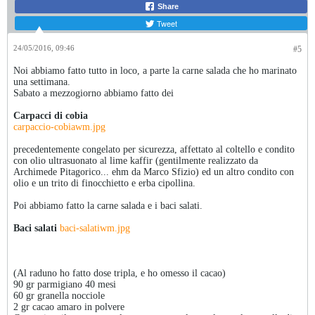
Share
Tweet
24/05/2016, 09:46
#5
Noi abbiamo fatto tutto in loco, a parte la carne salada che ho marinato
una settimana.
Sabato a mezzogiorno abbiamo fatto dei
Carpacci di cobia
carpaccio-cobiawm.jpg
precedentemente congelato per sicurezza, affettato al coltello e condito
con olio ultrasuonato al lime kaffir (gentilmente realizzato da
Archimede Pitagorico... ehm da Marco Sfizio) ed un altro condito con
olio e un trito di finocchietto e erba cipollina.
Poi abbiamo fatto la carne salada e i baci salati.
Baci salati
baci-salatiwm.jpg
(Al raduno ho fatto dose tripla, e ho omesso il cacao)
90 gr parmigiano 40 mesi
60 gr granella nocciole
2 gr cacao amaro in polvere