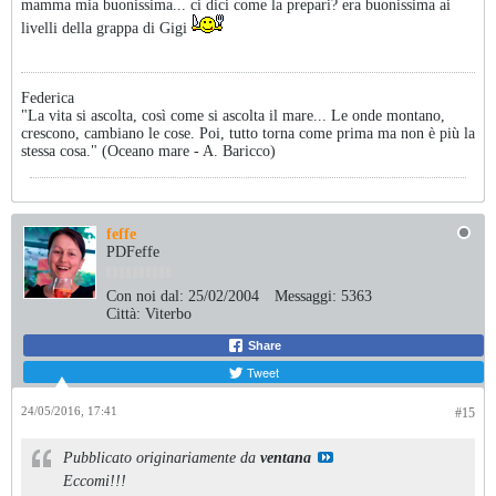
mamma mia buonissima... ci dici come la prepari? era buonissima ai
livelli della grappa di Gigi
Federica
"La vita si ascolta, così come si ascolta il mare... Le onde montano,
crescono, cambiano le cose. Poi, tutto torna come prima ma non è più la
stessa cosa." (Oceano mare - A. Baricco)
feffe
PDFeffe
Con noi dal:
25/02/2004
Messaggi:
5363
Città:
Viterbo
Share
Tweet
24/05/2016, 17:41
#15
Pubblicato originariamente da
ventana
Eccomi!!!