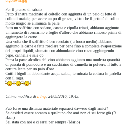
bigoliwm.jpg
Per il pranzo di sabato
Petto d'anatra macinato al coltello con aggiunta di un paio di fette di
collo di maiale, per avere un po di grasso, visto che il petto è di solito
molto magro se eliminata la pelle,
fatto un soffritto con sedano, carota e cipolla tritati, abbiamo aggiunto
un rametto di rosmarino e foglie d'alloro che abbiamo rimosso prima di
aggiungere la carne.
Una volta che il soffritto è ben rosolato ( a fuoco medio) abbiamo
aggiunto la carne e fatta rosolare per bene fino a completa evaporazione
dei propri liquidi, sfumato con abbondante vino rosso aggiungendo
pepe, cannella e sale qb.
Persa la parte alcolica del vino abbiamo aggiunto una modesta quantità
di passata di pomodoro e un cucchiaino di cannella in polvere, il tutto a
cottura lenta per un paio d'ore.
Cotti i bigoli in abbondante acqua salata, terminata la cottura in padella
con il ragu.
Ultima modifica di
L'Ing
;
24/05/2016, 19:43
.
Può forse una distanza materiale separarci davvero dagli amici?
Se desideri essere accanto a qualcuno che ami non ci sei forse già (R.
Bach)
Sei stata con noi e ci sarai per sempre (Mario)