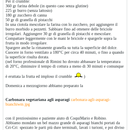
Per il crumble:
360 gr farina debole (in questo caso senza glutine)
225 gr burro (senza lattosio)
180 gr zucchero di canna
50 gr di granella di pistacchi
In una ciotola mescolare la farina con lo zucchero, poi aggiungere il
burro morbido a pezzetti. Sabbiare fino ad ottenere delle briciole
irregolari. Aggiungere 30 gr di granella di pistacchi e mescolare.
Compattare leggermente con le mani le briciole e spargerle sopra la
frutta in modo irregolare.
Spargere anche la rimanente granella su tutta la superficie del dolce.
Cuocere in forno ventilato a 180°C per circa 40 minuti, o fino a quando
la superficie risulta dorata.
(nel forno professionale di Rimini ho dovuto abbassare la temperatura
di 20°C, diminuire il tempo di cottura a meno di 30 minuti e comunque
è eruttata la frutta ed imploso il crumble
)
Domenica a mezzogiorno abbiamo preparato la
Carbonara vegetariana agli asparagi
carbonara-agli-asparagi-
bianchiwm.jpg
con il preziosissimo e paziente aiuto di CoquiMario e Robino.
Abbiamo mondato un bel mazzo grande di asparagi bianchi portati da
Cri-Cri: spezzato le parti più dure terminali, lavati i turioni, e poi diviso