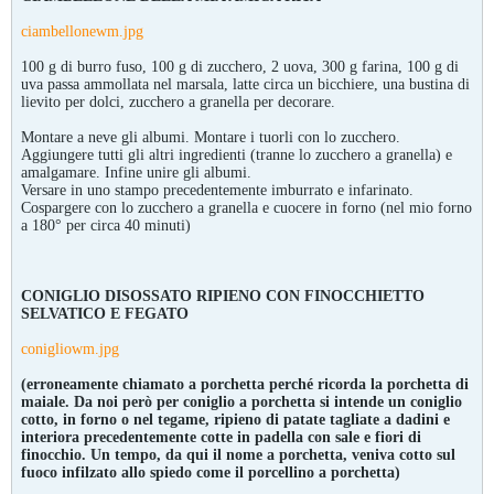
ciambellonewm.jpg
100 g di burro fuso, 100 g di zucchero, 2 uova, 300 g farina, 100 g di
uva passa ammollata nel marsala, latte circa un bicchiere, una bustina di
lievito per dolci, zucchero a granella per decorare.
Montare a neve gli albumi. Montare i tuorli con lo zucchero.
Aggiungere tutti gli altri ingredienti (tranne lo zucchero a granella) e
amalgamare. Infine unire gli albumi.
Versare in uno stampo precedentemente imburrato e infarinato.
Cospargere con lo zucchero a granella e cuocere in forno (nel mio forno
a 180° per circa 40 minuti)
CONIGLIO DISOSSATO RIPIENO CON FINOCCHIETTO
SELVATICO E FEGATO
conigliowm.jpg
(erroneamente chiamato a porchetta perché ricorda la porchetta di
maiale. Da noi però per coniglio a porchetta si intende un coniglio
cotto, in forno o nel tegame, ripieno di patate tagliate a dadini e
interiora precedentemente cotte in padella con sale e fiori di
finocchio. Un tempo, da qui il nome a porchetta, veniva cotto sul
fuoco infilzato allo spiedo come il porcellino a porchetta)