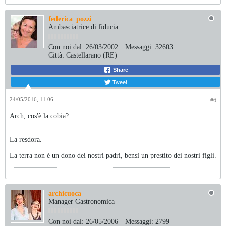
federica_pozzi
Ambasciatrice di fiducia
Con noi dal:
26/03/2002
Messaggi:
32603
Città:
Castellarano (RE)
Share
Tweet
24/05/2016, 11:06
#6
Arch, cos'è la cobia?
La resdora.
La terra non è un dono dei nostri padri, bensì un prestito dei nostri figli.
archicuoca
Manager Gastronomica
Con noi dal:
26/05/2006
Messaggi:
2799