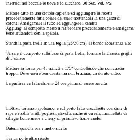
Inserisci nel boccale le uova e lo zucchero.
30 Sec. Vel. 4/5
.
Mettere tutto in una ciotola capiente ed aggiungere la ricotta
precedentemente fatta colare del siero mettendola in una garza di
cotone. Amalgamare il tutto ed aggiungere i canditi
Aggiungi al composto messo a raffreddare precedentemente e amalgama
bene aiutandoti con la spatola.
Stendi la pasta frolla in una teglia (28/30 cm). Il bordo abbastanza alto.
Versare il composto sulla base di pasta frolla, formare la classica griglia
di 7 strisce
Mettere in forno per 45 minuti a 175° controllando che non cuocia
troppo. Deve essere ben dorata ma non bruciata, un dorato antico.
La pastirea va fatta almeno 24 ore prima di essere servita.
Inoltre.. tortano napoletano, e sul posto fatto orecchiette con cime di
rape e i soliti taralli pugliesi, stavolta anche ai cereali, marmellata di
ciliegie home made e cherry di primitivo home made.
Datemi qualche ora e metto ricette
Tra un pò le altre ricette