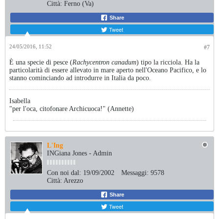
Città:
Ferno (Va)
Share
Tweet
24/05/2016, 11:52
#7
È una specie di pesce (
Rachycentron canadum
) tipo la ricciola. Ha la
particolarità di essere allevato in mare aperto nell'Oceano Pacifico, e lo
stanno cominciando ad introdurre in Italia da poco.
Isabella
"per l'oca, citofonare Archicuoca!" (Annette)
L'Ing
INGiana Jones - Admin
Con noi dal:
19/09/2002
Messaggi:
9578
Città:
Arezzo
Share
Tweet