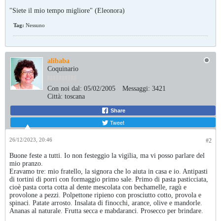
"Siete il mio tempo migliore" (Eleonora)
Tag:
Nessuno
alibaba
Coquinario
Con noi dal:
05/02/2005
Messaggi:
3421
Città:
toscana
Share
Tweet
26/12/2023, 20:46
#2
Buone feste a tutti. Io non festeggio la vigilia, ma vi posso parlare del
mio pranzo.
Eravamo tre: mio fratello, la signora che lo aiuta in casa e io. Antipasti
di tortini di porri con formaggio primo sale. Primo di pasta pasticciata,
cioè pasta corta cotta al dente mescolata con bechamelle, ragù e
provolone a pezzi. Polpettone ripieno con prosciutto cotto, provola e
spinaci. Patate arrosto. Insalata di finocchi, arance, olive e mandorle.
Ananas al naturale. Frutta secca e mabdaranci. Prosecco per brindare.