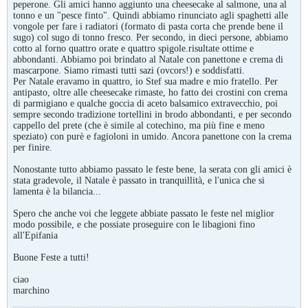
peperone. Gli amici hanno aggiunto una cheesecake al salmone, una al
tonno e un "pesce finto". Quindi abbiamo rinunciato agli spaghetti alle
vongole per fare i radiatori (formato di pasta corta che prende bene il
sugo) col sugo di tonno fresco. Per secondo, in dieci persone, abbiamo
cotto al forno quattro orate e quattro spigole.risultate ottime e
abbondanti. Abbiamo poi brindato al Natale con panettone e crema di
mascarpone. Siamo rimasti tutti sazi (ovcors!) e soddisfatti.
Per Natale eravamo in quattro, io Stef sua madre e mio fratello. Per
antipasto, oltre alle cheesecake rimaste, ho fatto dei crostini con crema
di parmigiano e qualche goccia di aceto balsamico extravecchio, poi
sempre secondo tradizione tortellini in brodo abbondanti, e per secondo
cappello del prete (che è simile al cotechino, ma più fine e meno
speziato) con purè e fagioloni in umido. Ancora panettone con la crema
per finire.
Nonostante tutto abbiamo passato le feste bene, la serata con gli amici è
stata gradevole, il Natale è passato in tranquillità, e l'unica che si
lamenta è la bilancia...
Spero che anche voi che leggete abbiate passato le feste nel miglior
modo possibile, e che possiate proseguire con le libagioni fino
all'Epifania
Buone Feste a tutti!
ciao
marchino