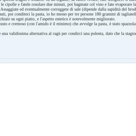
 le cipolle e fatele rosolare due minuti, poi bagmate col vino e fate evaporare l
Assaggiate ed eventualmente correggete di sale (dipende dalla sapidità del brod
nuti, poi conditeci la pasta, io ho messo per tre persone 180 grammi di tagliat
iaio su ogni piatto, e l'aspetto estetico è notevolmente migliorato.
to e cremoso (con l'amido è il minimo) che avvolge la pasta, è stato spazzolat
una validissima alternativa al ragù per condirci una polenta, dato che la stagio