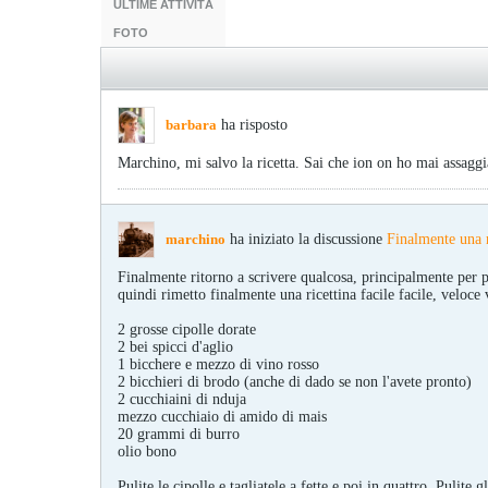
ULTIME ATTIVITÀ
FOTO
barbara
ha risposto
Marchino, mi salvo la ricetta. Sai che ion on ho mai assaggi
marchino
ha iniziato la discussione
Finalmente una n
Finalmente ritorno a scrivere qualcosa, principalmente per p
quindi rimetto finalmente una ricettina facile facile, veloce
2 grosse cipolle dorate
2 bei spicci d'aglio
1 bicchere e mezzo di vino rosso
2 bicchieri di brodo (anche di dado se non l'avete pronto)
2 cucchiaini di nduja
mezzo cucchiaio di amido di mais
20 grammi di burro
olio bono
Pulite le cipolle e tagliatele a fette e poi in quattro. Pulite 