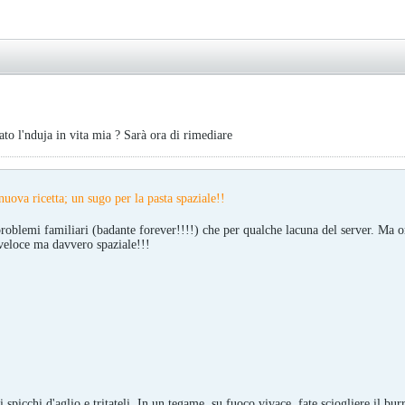
ato l'nduja in vita mia ? Sarà ora di rimediare
uova ricetta; un sugo per la pasta spaziale!!
roblemi familiari (badante forever!!!!) che per qualche lacuna del server. Ma or
 veloce ma davvero spaziale!!!
gli spicchi d'aglio e tritateli. In un tegame, su fuoco vivace, fate sciogliere il bu