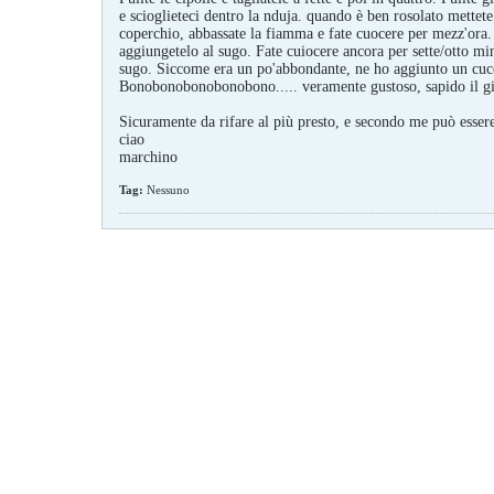
e scioglieteci dentro la nduja. quando è ben rosolato mettete
coperchio, abbassate la fiamma e fate cuocere per mezz'ora. 
aggiungetelo al sugo. Fate cuiocere ancora per sette/otto mi
sugo. Siccome era un po'abbondante, ne ho aggiunto un cucch
Bonobonobonobonobono..... veramente gustoso, sapido il gius
Sicuramente da rifare al più presto, e secondo me può essere 
ciao
marchino
Tag:
Nessuno