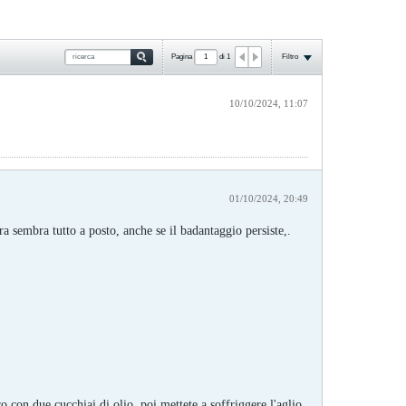
Pagina
di
1
Filtro
10/10/2024, 11:07
01/10/2024, 20:49
a sembra tutto a posto, anche se il badantaggio persiste,.
rro con due cucchiai di olio, poi mettete a soffriggere l'aglio