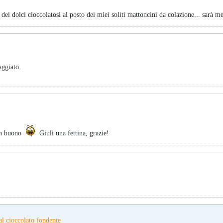
oi dei dolci cioccolatosi al posto dei miei soliti mattoncini da colazione... sarà 
aggiato.
 un buono
Giuli una fettina, grazie!
al cioccolato fondente