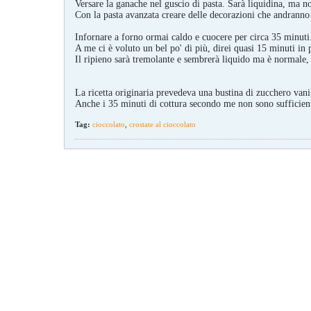
Versare la ganache nel guscio di pasta. Sarà liquidina, ma n
Con la pasta avanzata creare delle decorazioni che andranno 
Infornare a forno ormai caldo e cuocere per circa 35 minuti
A me ci è voluto un bel po' di più, direi quasi 15 minuti in 
Il ripieno sarà tremolante e sembrerà liquido ma è normale,
La ricetta originaria prevedeva una bustina di zucchero vanig
Anche i 35 minuti di cottura secondo me non sono sufficienti
Tag:
cioccolato
,
crostate al cioccolato