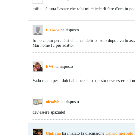
miiii... è tutta l'estate che robi mi chiede di fare d'ora in p
Il Tosco
ha risposto
Io ho capito perché si chiama "delirio" solo dopo averlo ass
Mai nome fu più adatto.
EVA
ha risposto
Vado matta per i dolci al cioccolato, questo deve essere di
nicodvb
ha risposto
dev'essere spaziale!!
Giuliana
ha iniziato la discussione
Delirio morbido 