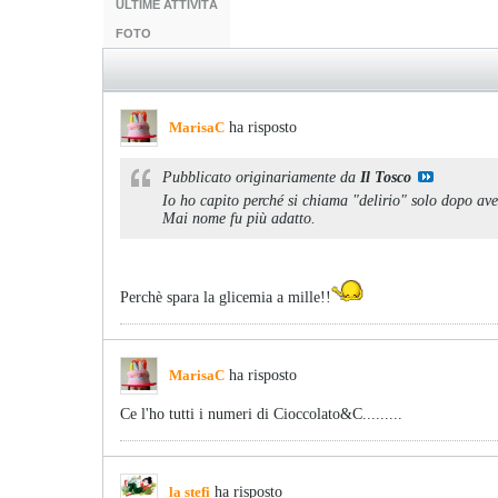
ULTIME ATTIVITÀ
FOTO
MarisaC
ha risposto
Pubblicato originariamente da
Il Tosco
Io ho capito perché si chiama "delirio" solo dopo ave
Mai nome fu più adatto.
Perchè spara la glicemia a mille!!
MarisaC
ha risposto
Ce l'ho tutti i numeri di Cioccolato&C.........
la stefi
ha risposto