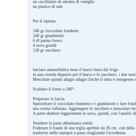
un cucchiaino di estratto di vaniglia
un pizzico di sale
Per il ripieno:
140 gr cioccolato fondente
240 gr gianduiotti
6 dl panna fresca
4 uova grandi
120 gr zucchero
lasciare ammorbidire bene il burro fuori dal frigo.
in una ciotola disporre poi il burro e lo zucchero, i due tuor
Mescolare quindi adagio adagio finché il tutto è omogeneo e
Scaldare il forno a 180°.
Preparare la farcia.
Spezzettare il cioccolato fondente e i gianduiotti e fare fon
una crema vellutata. Aggiungere lo zucchero e mescolare ben
A parte sbattere leggermente le uova, quindi, con l'ausilio d
Stendere la pasta abbastanza sottile.
Foderare il fondo di una teglia apribile da 26 cm. con della c
trasferire nello stampol a pasta ritagliando l'eccedenza.