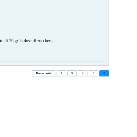
to di 20 gr la dose di zucchero.
Precedente
1
3
4
5
6