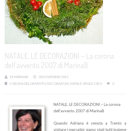
NATALE. LE DECORAZIONI – La corona
dell’avvento 2007 di MarinaB
DI
MARINAB
30 NOVEMBRE 2013
CORONA DELL'AVVENTO
,
DECORAZIONI
,
NATALE
,
SENZA-CIBO
0
NATALE. LE DECORAZIONI – La corona
dell’avvento 2007 di MarinaB
Quando Adriana è venuta a Trento a
visitare i mercatini siamo stati tutti insieme