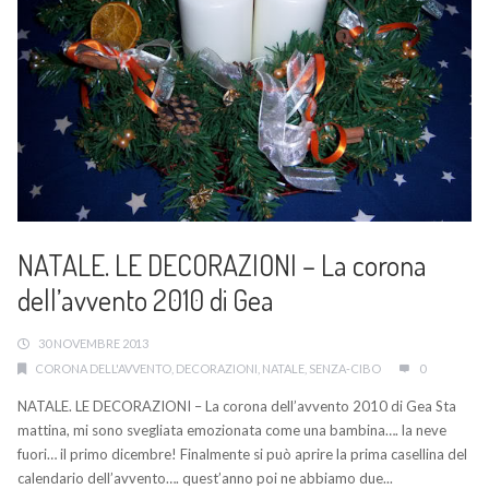
NATALE. LE DECORAZIONI – La corona
dell’avvento 2010 di Gea
30 NOVEMBRE 2013
CORONA DELL'AVVENTO
,
DECORAZIONI
,
NATALE
,
SENZA-CIBO
0
NATALE. LE DECORAZIONI – La corona dell’avvento 2010 di Gea Sta
mattina, mi sono svegliata emozionata come una bambina…. la neve
fuori… il primo dicembre! Finalmente si può aprire la prima casellina del
calendario dell’avvento…. quest’anno poi ne abbiamo due...