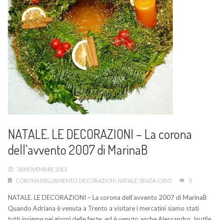
NATALE. LE DECORAZIONI – La corona
dell’avvento 2007 di MarinaB
30 NOVEMBRE 2013
CORONA DELL'AVVENTO
,
DECORAZIONI
,
NATALE
,
SENZA-CIBO
0
NATALE. LE DECORAZIONI – La corona dell’avvento 2007 di MarinaB
Quando Adriana è venuta a Trento a visitare i mercatini siamo stati
tutti insieme nei giorni delle feste, ed è venuto anche Alessandro. Inutile