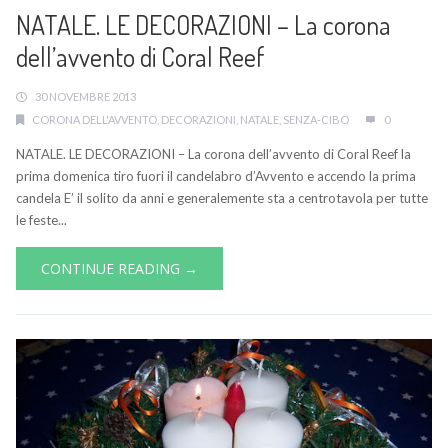
NATALE. LE DECORAZIONI – La corona
dell’avvento di Coral Reef
30 NOVEMBRE 2013
CORONA DELL'AVVENTO
,
DECORAZIONI
,
NATALE
,
SENZA-CIBO
0
NATALE. LE DECORAZIONI – La corona dell’avvento di Coral Reef la
prima domenica tiro fuori il candelabro d’Avvento e accendo la prima
candela E’ il solito da anni e generalemente sta a centrotavola per tutte
le feste...
CONTINUE READING →