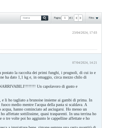
Pagina
di
1
Filtro
23/04/2024, 17:03
07/04/2024, 14:21
postato la raccolta dei primi funghi, i prugnoli, di cui io e
 ne ha dato 1,1 kg e, in omaggio, circa mezzo chilo di
o INARRIVABILI!!!!!!!! Un capolavoro di gusto e
 e li ho tagliato a brunoise insieme ai gambi di prima. In
 fuoco medio mentre l'acqua della pasta si scaldava. A
oro acqua, hanno cominciato ad asciugarsi. Ho messo un
o affettate sottilissime, quasi trasparenti. In una terrina ho
 o tre volte poi ho aggiunto le cappelline affettate e ho
riesca a impiattare bene, rimane sempre una certa quantità di