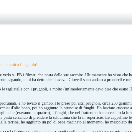
re un amico fungaiolo!
 vedo su FB i filmati che posta delle sue raccolte. Ultimamente ho visto che ha 
mente pagando, e mi ha detto che li aveva. Giovedì sono andato a prenderli e me
tto le tagliatelle con i prugnoli, e molto (im)modestamente devo dire che eran
profumati, e ho levato il gambo. Ho preso poi altri prugnoli, circa 250 grammi,
chiai d'olio bono, poi ho aggiunto la brunoise di funghi. Ho lasciato cuocere a
tagliatelle (eravamo in quattro), I funghi, che nel frattempo hanno ceduto la l
a pasta cercando di prendere la schiumina che fa in superficie. Le cappelline le h
 nella terrina, ho aggiunto un po' di pepe macinato al momento, ho mescolato due
anza e la fraterna divisione della scarpetta nella terrina, perché per quanto uno 