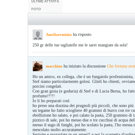
ULTIME ATTIVITÀ
FOTO
Ameliaerminia
ha risposto
250 gr delle tue tagliatelle me le sarei mangiate da sola!
marchino
ha iniziato la discussione
Che fortuna ave
Ho un amico, ex collega, che è un fungaiolo professionista, e
Stef siamo particolarmente golosi. Glieli ho chiesti, ovvia
porcini congelati.
Con gran gioia (e goduria) di Stef e di Lucia Berna, ho fa
profumo!!!!!
Io li ho preparati così:
ho preso una dozzina dei prugnoli più piccoli, che sono più 
un tegame ho fatto sciogliere 40 grammi di burro con tre cuc
ebollizione ho salato, e poi calato la pasta, 250 grammo di 
pizzico di sale, poi ho messo due o tre cucchiai di acqua dell
messo il sugo di funghi, poi ho scolato la pasta, l'ho messa
mescolato molto accuratamente.
Serivite e spazzolate in un amen!! e poi la scarpetta d'ordin