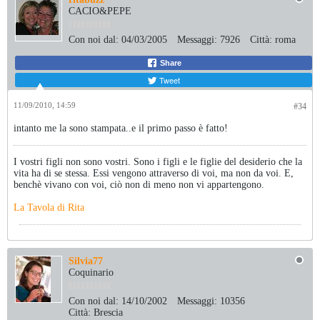
CACIO&PEPE
Con noi dal:
04/03/2005
Messaggi:
7926
Città:
roma
Share
Tweet
11/09/2010, 14:59
#34
intanto me la sono stampata..e il primo passo è fatto!
I vostri figli non sono vostri. Sono i figli e le figlie del desiderio che la
vita ha di se stessa. Essi vengono attraverso di voi, ma non da voi. E,
benchè vivano con voi, ciò non di meno non vi appartengono.
La Tavola di Rita
Silvia77
Coquinario
Con noi dal:
14/10/2002
Messaggi:
10356
Città:
Brescia