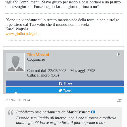
teglia?? Complimenti..Stavo giusto pensando a cosa portare a un pranzo
di mezzogiorno...Forse meglio farla il giorno prima o no?
"Sono un viandante sullo stretto marciapiede della terra, e non distolgo
il pensiero dal Tuo volto che il mondo non mi svela"
Karol Wojtyla
www.giuliocodega.it
Rita Mezzini
Coquinario
Con noi dal:
22/05/2003
Messaggi:
2798
Città:
Pianoro (BO)
Share
Tweet
11/09/2010, 19:24
#37
Pubblicato originariamente da
MariaCristina
Essendo semiliquido all'interno, non è che si rompe a toglierla
dalla teglia?? Forse meglio farla il giorno prima o no?