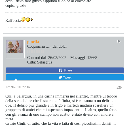
ecco...devo fare giusto asppunto il dolce al cioccolato
copio, grazie
Raffuccia
pinella
Coquinaria ......dei dolci
Con noi dal:
26/03/2002
Messaggi:
13668
Città:
Selargius
Share
Tweet
12/09/2010, 22:16
#39
Qui, a Selargius, in una casina immersa nel silenzio, mentre ul tepore
della sera ci dice che l'estate non è finita, si è consumato un delirio a
due. Il delirio piu' grande è in frigo e martedi mattina sbarellerà un
gruppetto di amici che mi aspettano impazienti....L'altro, quello fatto
con gli avanzi di uno stampo non adatto, è stato diviso con amore a
metà .....
Grazie Giuli. di tutto. che la vita è fatta di cosi piccolissimi delirii....