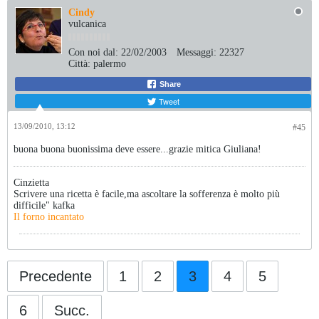
Cindy
vulcanica
Con noi dal:
22/02/2003
Messaggi:
22327
Città:
palermo
Share
Tweet
13/09/2010, 13:12
#45
buona buona buonissima deve essere...grazie mitica Giuliana!
Cinzietta
Scrivere una ricetta è facile,ma ascoltare la sofferenza è molto più
difficile" kafka
Il forno incantato
Precedente
1
2
3
4
5
6
Succ.