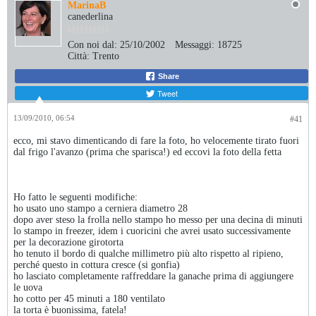
MarinaB
canederlina
Con noi dal:
25/10/2002
Messaggi:
18725
Città:
Trento
Share
Tweet
13/09/2010, 06:54
#41
ecco, mi stavo dimenticando di fare la foto, ho velocemente tirato fuori
dal frigo l'avanzo (prima che sparisca!) ed eccovi la foto della fetta
Ho fatto le seguenti modifiche:
ho usato uno stampo a cerniera diametro 28
dopo aver steso la frolla nello stampo ho messo per una decina di minuti
lo stampo in freezer, idem i cuoricini che avrei usato successivamente
per la decorazione girotorta
ho tenuto il bordo di qualche millimetro più alto rispetto al ripieno,
perché questo in cottura cresce (si gonfia)
ho lasciato completamente raffreddare la ganache prima di aggiungere
le uova
ho cotto per 45 minuti a 180 ventilato
la torta è buonissima, fatela!