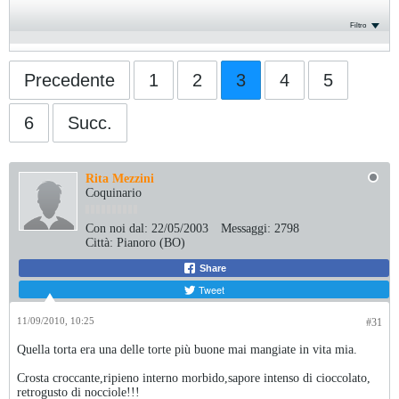
Filtro
Precedente
1
2
3
4
5
6
Succ.
Rita Mezzini
Coquinario
Con noi dal:
22/05/2003
Messaggi:
2798
Città:
Pianoro (BO)
Share
Tweet
11/09/2010, 10:25
#31
Quella torta era una delle torte più buone mai mangiate in vita mia.
Crosta croccante,ripieno interno morbido,sapore intenso di cioccolato,
retrogusto di nocciole!!!