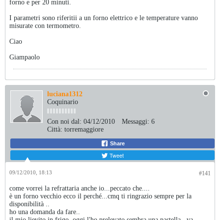
forno e per 20 minuti.
I parametri sono riferitii a un forno elettrico e le temperature vanno
misurate con termometro.
Ciao
Giampaolo
luciana1312
Coquinario
Con noi dal:
04/12/2010
Messaggi:
6
Città:
torremaggiore
Share
Tweet
09/12/2010, 18:13
#141
come vorrei la refrattaria anche io...peccato che....
è un forno vecchio ecco il perché...cmq ti ringrazio sempre per la
disponibilità ..
ho una domanda da fare..
il mio lievito in frigo, oggi l'ho prelevato sembra una pastella...va