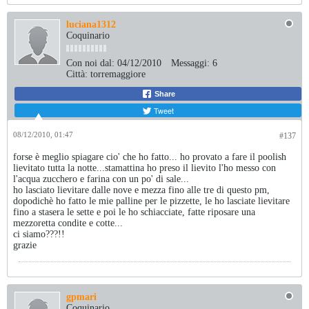
luciana1312
Coquinario
Con noi dal:
04/12/2010
Messaggi:
6
Città:
torremaggiore
Share
Tweet
08/12/2010, 01:47
#137
forse è meglio spiagare cio' che ho fatto... ho provato a fare il poolish
lievitato tutta la notte...stamattina ho preso il lievito l'ho messo con
l'acqua zucchero e farina con un po' di sale...
ho lasciato lievitare dalle nove e mezza fino alle tre di questo pm,
dopodichè ho fatto le mie palline per le pizzette, le ho lasciate lievitare
fino a stasera le sette e poi le ho schiacciate, fatte riposare una
mezzoretta condite e cotte...
ci siamo???!!
grazie
gpmari
Coquinario