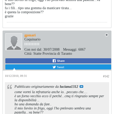
bene??
fa i fili...tipo una gomma da masticare tirata...
è questa la composizione??
grazie
gpmari
Coquinario
Con noi dal:
30/07/2008
Messaggi:
6067
Città:
Statte Provincia di Taranto
Share
Tweet
10/12/2010, 09:31
#142
Pubblicato originariamente da
luciana1312
come vorrei la refrattaria anche io...peccato che....
è un forno vecchio ecco il perché...cmq ti ringrazio sempre per
la disponibilità ..
ho una domanda da fare..
il mio lievito in frigo, oggi l'ho prelevato sembra una
pastella...va bene??