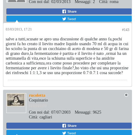
Con noi dal:
02/03/2013
Messaggi:
2
Città:
roma
Share
Tweet
03/03/2013, 17:21
#143
salve a tutti,scusate se apro una discussione di qualche anno fa,pochi
giorni fa ho creato il lievito madre liquido usando 70 ml di acqua in cui
ho sciolto la punta di un cucchiaino di aceto di modena e 50 gr di farina
di grano duro,la fermentazione è partita e il lievito è nato ,ormai ha un
settimanella di vita,esce la schiuma sulla superficie e ha anidrite
carbonica a sufficienza,ora come posso procedere per completare la
fermentazione per avere i lievito finale?,ho visto che usi una proporzine
dei rinfreschi 1:1:1,3 se uso una proporzione 0.7:0.7:1 cosa succede?
rucoletta
Coquinario
Con noi dal:
07/07/2003
Messaggi:
9625
Città:
cagliari
Share
Tweet