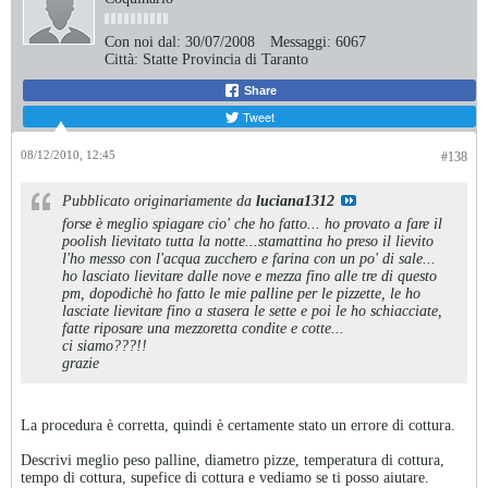
Con noi dal:
30/07/2008
Messaggi:
6067
Città:
Statte Provincia di Taranto
Share
Tweet
08/12/2010, 12:45
#138
Pubblicato originariamente da
luciana1312
forse è meglio spiagare cio' che ho fatto... ho provato a fare il
poolish lievitato tutta la notte...stamattina ho preso il lievito
l'ho messo con l'acqua zucchero e farina con un po' di sale...
ho lasciato lievitare dalle nove e mezza fino alle tre di questo
pm, dopodichè ho fatto le mie palline per le pizzette, le ho
lasciate lievitare fino a stasera le sette e poi le ho schiacciate,
fatte riposare una mezzoretta condite e cotte...
ci siamo???!!
grazie
La procedura è corretta, quindi è certamente stato un errore di cottura.
Descrivi meglio peso palline, diametro pizze, temperatura di cottura,
tempo di cottura, supefice di cottura e vediamo se ti posso aiutare.