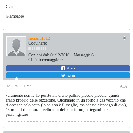
Ciao
Giampaolo
luciana1312
Coquinario
Con noi dal:
04/12/2010
Messaggi:
6
Città:
torremaggiore
Share
Tweet
09/12/2010, 11:55
#139
veramente non le ho pesate ma erano palline piccole piccole, quindi
erano proprio delle pizzettine. Cucinando in un forno a gas vecchio che
si accende solo sotto (lo so non è il meglio, ma adesso dispongo di cio'),
15 minuti di cottura livello otto del mio forno, in tegami per
pizza...grazie