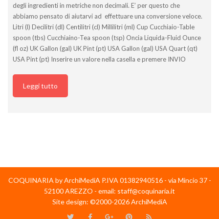
degli ingredienti in metriche non decimali. E’ per questo che
abbiamo pensato di aiutarvi ad effettuare una conversione veloce.
Litri (l) Decilitri (dl) Centilitri (cl) Millilitri (ml) Cup Cucchiaio-Table
spoon (tbs) Cucchiaino-Tea spoon (tsp) Oncia Liquida-Fluid Ounce
(fl oz) UK Gallon (gal) UK Pint (pt) USA Gallon (gal) USA Quart (qt)
USA Pint (pt) Inserire un valore nella casella e premere INVIO
Leggi tutto
COQUINARIA by ArchiMediA P.IVA 01382940516 - via Mincio 37 -
52100 AREZZO - email: staff@coquinaria.it
Site design: ©2000-2026 ArchiMediA