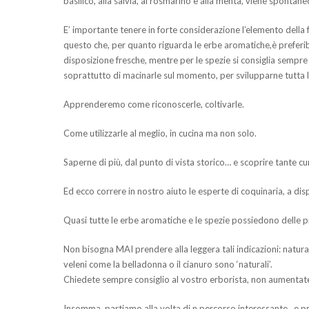
basilico, alla salvia, al rosmarino e alla menta, viene spontane
E’ importante tenere in forte considerazione l’elemento della f
questo che, per quanto riguarda le erbe aromatiche,è preferib
disposizione fresche, mentre per le spezie si consiglia sempre
soprattutto di macinarle sul momento, per svilupparne tutta l
Apprenderemo come riconoscerle, coltivarle.
Come utilizzarle al meglio, in cucina ma non solo.
Saperne di più, dal punto di vista storico… e scoprire tante cur
Ed ecco correre in nostro aiuto le esperte di coquinaria, a dis
Quasi tutte le erbe aromatiche e le spezie possiedono delle p
Non bisogna MAI prendere alla leggera tali indicazioni: natura
veleni come la belladonna o il cianuro sono ‘naturali’.
Chiedete sempre consiglio al vostro erborista, non aumentate le
Insomma, partiamo alla volta di n percorso interessante.. e 