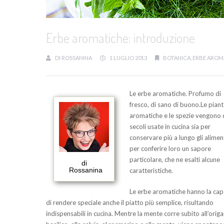
Erbe aromatiche: introduzione
DI
ROSSANINA
1 LUGLIO 2013
BOTANICA
,
ERBE AROM
Le erbe aromatiche. Profumo di
fresco, di sano di buono.Le pian
aromatiche e le spezie vengono 
secoli usate in cucina sia per
conservare più a lungo gli alimen
per conferire loro un sapore
particolare, che ne esalti alcune
di
Rossanina
caratteristiche.
Le erbe aromatiche hanno la cap
di rendere speciale anche il piatto più semplice, risultando
indispensabili in cucina. Mentre la mente corre subito all’origa