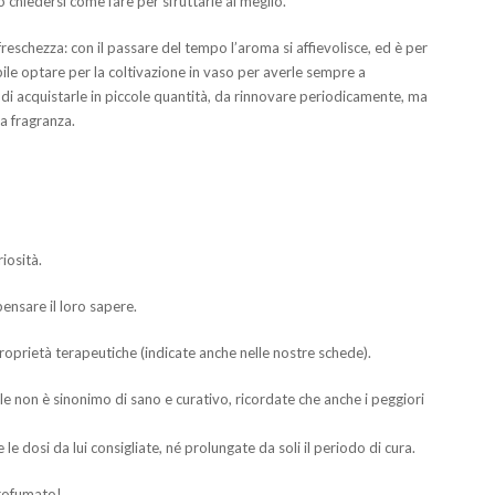
o chiedersi come fare per sfruttarle al meglio.
reschezza: con il passare del tempo l’aroma si affievolisce, ed è per
ile optare per la coltivazione in vaso per averle sempre a
 di acquistarle in piccole quantità, da rinnovare periodicamente, ma
a fragranza.
iosità.
pensare il loro sapere.
roprietà terapeutiche (indicate anche nelle nostre schede).
le non è sinonimo di sano e curativo, ricordate che anche i peggiori
 dosi da lui consigliate, né prolungate da soli il periodo di cura.
profumato!