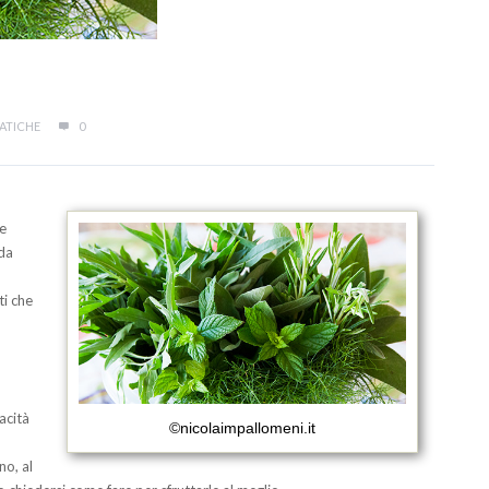
ATICHE
0
te
da
ti che
acità
©nicolaimpallomeni.it
no, al