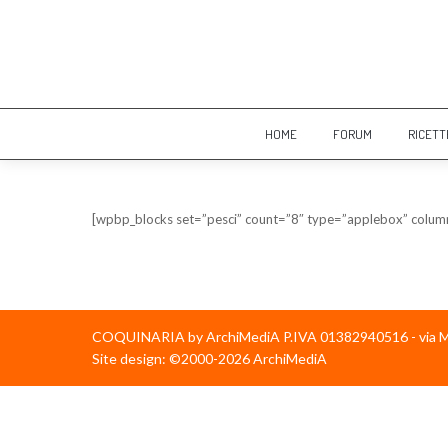
HOME
FORUM
RICETT
[wpbp_blocks set=”pesci” count=”8″ type=”applebox” colum
COQUINARIA by ArchiMediA P.IVA 01382940516 - via Min
Site design: ©2000-2026 ArchiMediA