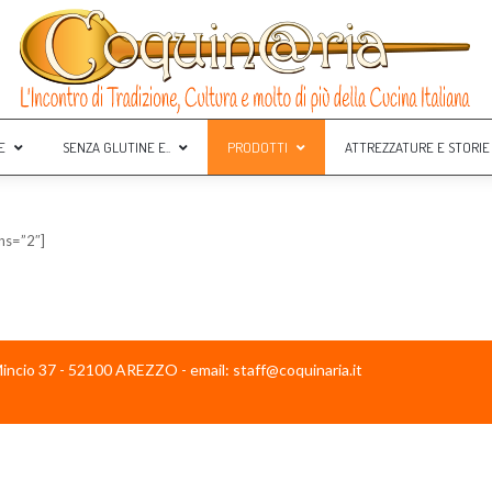
E
SENZA GLUTINE E..
PRODOTTI
ATTREZZATURE E STORIE
ns=”2″]
cio 37 - 52100 AREZZO - email: staff@coquinaria.it