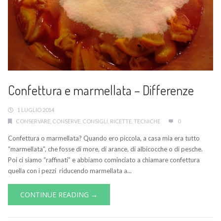
Confettura e marmellata – Differenze
1 LUGLIO 2014
CONSERVARE
,
CONSERVE
,
CONSIGLI
,
RICETTE
,
TECNICHE
0
Confettura o marmellata? Quando ero piccola, a casa mia era tutto
“marmellata”, che fosse di more, di arance, di albicocche o di pesche.
Poi ci siamo “raffinati” e abbiamo cominciato a chiamare confettura
quella con i pezzi riducendo marmellata a...
CONTINUE READING →