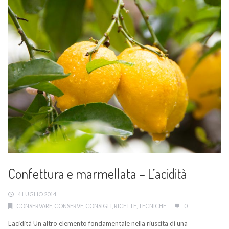
Confettura e marmellata – L’acidità
4 LUGLIO 2014
CONSERVARE
,
CONSERVE
,
CONSIGLI
,
RICETTE
,
TECNICHE
0
L’acidità Un altro elemento fondamentale nella riuscita di una