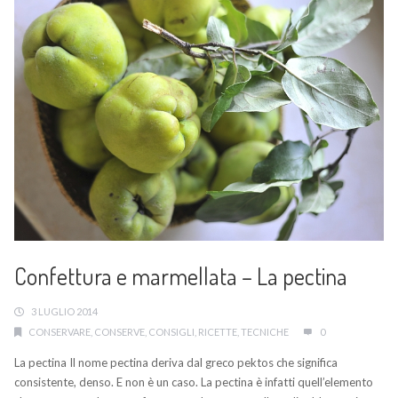
Confettura e marmellata – La pectina
3 LUGLIO 2014
CONSERVARE
,
CONSERVE
,
CONSIGLI
,
RICETTE
,
TECNICHE
0
La pectina Il nome pectina deriva dal greco pektos che significa
consistente, denso. E non è un caso. La pectina è infatti quell’elemento