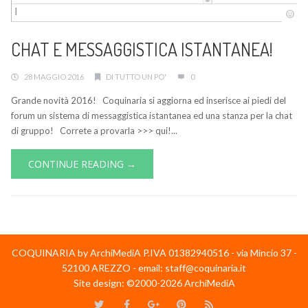
CHAT E MESSAGGISTICA ISTANTANEA!
28 MAGGIO 2016
DI TUTTO UN PO'
0
Grande novità 2016! Coquinaria si aggiorna ed inserisce ai piedi del
forum un sistema di messaggistica istantanea ed una stanza per la chat
di gruppo! Correte a provarla >>> qui!...
CONTINUE READING →
COQUINARIA by ArchiMediA P.IVA 01382940516 - via Mincio 37 -
52100 AREZZO - email: staff@coquinaria.it
Site design: ©2000-2026 ArchiMediA