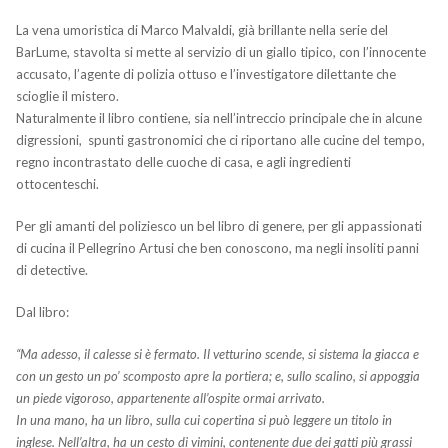
La vena umoristica di Marco Malvaldi, già brillante nella serie del
BarLume, stavolta si mette al servizio di un giallo tipico, con l’innocente
accusato, l’agente di polizia ottuso e l’investigatore dilettante che
scioglie il mistero.
Naturalmente il libro contiene, sia nell’intreccio principale che in alcune
digressioni, spunti gastronomici che ci riportano alle cucine del tempo,
regno incontrastato delle cuoche di casa, e agli ingredienti
ottocenteschi.
Per gli amanti del poliziesco un bel libro di genere, per gli appassionati
di cucina il Pellegrino Artusi che ben conoscono, ma negli insoliti panni
di detective.
Dal libro:
“Ma adesso, il calesse si è fermato. Il vetturino scende, si sistema la giacca e
con un gesto un po’ scomposto apre la portiera; e, sullo scalino, si appoggia
un piede vigoroso, appartenente all’ospite ormai arrivato.
In una mano, ha un libro, sulla cui copertina si può leggere un titolo in
inglese. Nell’altra, ha un cesto di vimini, contenente due dei gatti più grassi