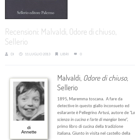
Recensioni: Malvaldi, Odore di chiuso,
Sellerio
DI
11 LUGLIO 2013
LIBRI
0
Malvaldi,
Odore di chiuso
,
Sellerio
1895, Maremma toscana. A fare da
detective in questo giallo inconsueto ed
esilarante è Pellegrino Artusi, autore de
“La
scienza in cucina e l’arte di mangiar bene”
,
primo libro di cucina della tradizione
di
Annette
italiana. Giunto in visita nel castello della