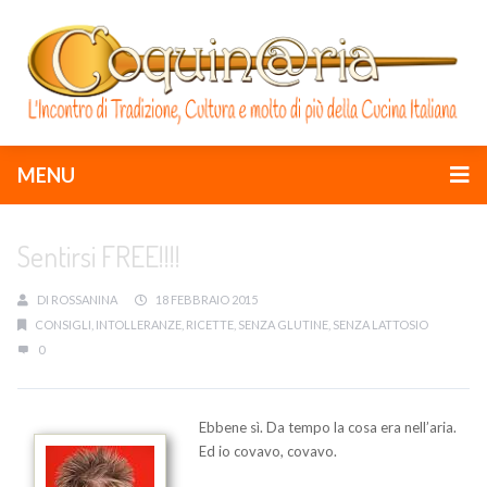
MENU
Sentirsi FREE!!!!
DI
ROSSANINA
18 FEBBRAIO 2015
CONSIGLI
,
INTOLLERANZE
,
RICETTE
,
SENZA GLUTINE
,
SENZA LATTOSIO
0
Ebbene sì. Da tempo la cosa era nell’aria.
Ed io covavo, covavo.