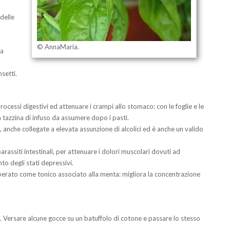
 delle
© AnnaMaria.
ua
nsetti.
 processi digestivi ed attenuare i crampi allo stomaco: con le foglie e le
 tazzina di infuso da assumere dopo i pasti.
ne, anche collegate a elevata assunzione di alcolici ed è anche un valido
parassiti intestinali, per attenuare i dolori muscolari dovuti ad
o degli stati depressivi.
operato come tonico associato alla menta: migliora la concentrazione
ne. Versare alcune gocce su un batuffolo di cotone e passare lo stesso