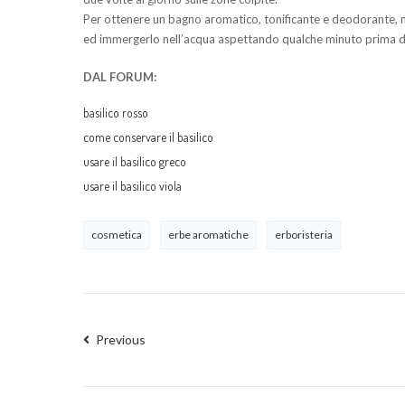
Per ottenere un bagno aromatico, tonificante e deodorante, met
ed immergerlo nell’acqua aspettando qualche minuto prima di u
DAL FORUM:
basilico rosso
come conservare il basilico
usare il basilico greco
usare il basilico viola
cosmetica
erbe aromatiche
erboristeria
Previous