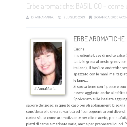
Erbe aromatiche: BASILICO – come ut
DI
ANNAMARIA.
2 LUGLIO 2013
BOTANICA
,
ERBE ARO
ERBE AROMATICHE: gli
Cucina
Ingrediente base di molte salse (
tzatziki greca al pesto genovese
italiano) , il basilico andrebbe s
spezzato con le mani, mai taglia
le lame….
Si sposa bene con il pesce e può
di AnnaMaria.
essere aggiunto anche alle frittat
Spolverato sulle insalate aggiun
sapore delizioso: in questo caso per gli abbinamenti bisogna
considerare le diverse varietà ed i conseguenti aromi diversi. 
cucina si usa come aromatizzante per olio e aceto, per stufati,
piatti di carne e marinate varie, anche per preparare liquori. 