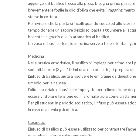
aggiungere il basilico fresco alla pizza, bisogna prima passare
brevemente le foglie in olio d’oliva che evita il raggrinzimento
stesse in cottura.
Per evitare che la pasta si incolli quando cuoce ed allo stesso
tempo donarle un sapore delizioso, basta aggiungere all’acq
bollente un goccio di olio aromatico al basilico.
Un vaso di basilico tenuto in cucina serve a tenere lontani gli i
Medicina
Nella pratica erboristica, il basilico si impiega per stimolare i
sommità fiorite (3g in 100ml di acqua bollente) si prepara una
L’infuso di basilico, aiuta a risolvere le emicranie da digestio
rimedio per la nausea.
L’olio essenziale di basilico è impiegato per l’eliminazione dei 
eccessivi sforzi e tensione ed in aromaterapia come trattament
Per gli studenti in periodo scolastico, l’infuso può essere ad
in caso di astenia psicofisica.
Cosmetici
L’infuso di basilico può essere utilizzato per contrastare l’ac
due volte al giorno sulle zone colpite.