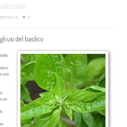
ilizzarlo
MATICHE
,
USI
0
 usi del basilico
dalla
empre
to con
e.
ge un
In
Per