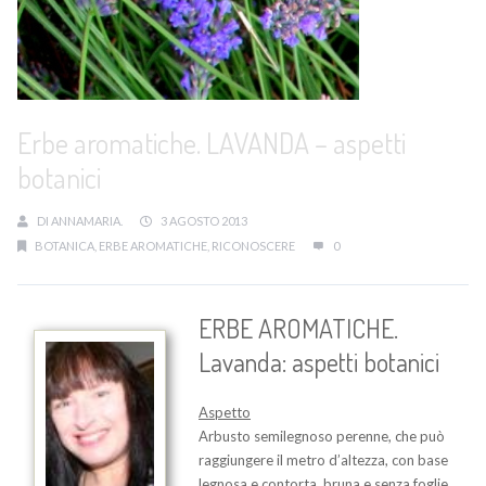
Erbe aromatiche. LAVANDA – aspetti
botanici
DI
ANNAMARIA.
3 AGOSTO 2013
BOTANICA
,
ERBE AROMATICHE
,
RICONOSCERE
0
ERBE AROMATICHE.
Lavanda: aspetti botanici
Aspetto
Arbusto semilegnoso perenne, che può
raggiungere il metro d’altezza, con base
legnosa e contorta, bruna e senza foglie,