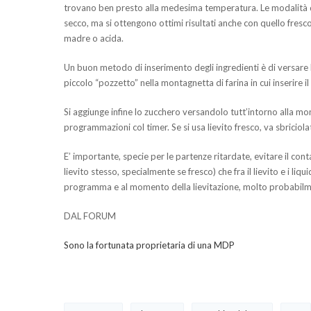
trovano ben presto alla medesima temperatura. Le modalità d
secco, ma si ottengono ottimi risultati anche con quello fresco
madre o acida.
Un buon metodo di inserimento degli ingredienti è di versare liq
piccolo “pozzetto” nella montagnetta di farina in cui inserire il 
Si aggiunge infine lo zucchero versandolo tutt’intorno alla mo
programmazioni col timer. Se si usa lievito fresco, va sbriciola
E’ importante, specie per le partenze ritardate, evitare il contatt
lievito stesso, specialmente se fresco) che fra il lievito e i l
programma e al momento della lievitazione, molto probabilment
DAL FORUM
Sono la fortunata proprietaria di una MDP