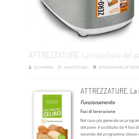
ATTREZZATURE. La macchina del p
DI
CAPPERA
4 AGOSTO 2013
ATTREZZATURE
,
ATTREZZ
ATTREZZATURE. La m
Funzionamento
Fasi di lavorazione
Nel caso più generale un progr
del pane è costituito da 4 fasi di
seconda del programma stesso e