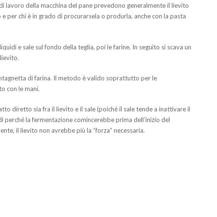
i lavoro della macchina del pane prevedono generalmente il lievito
 e per chi è in grado di procurarsela o produrla, anche con la pasta
uidi e sale sul fondo della teglia, poi le farine. In seguito si scava un
lievito.
ntagnetta di farina. Il metodo è valido soprattutto per le
to con le mani.
o diretto sia fra il lievito e il sale (poiché il sale tende a inattivare il
iquidi perché la fermentazione comincerebbe prima dell’inizio del
e, il lievito non avrebbe più la “forza” necessaria.