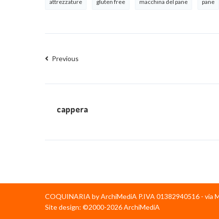
attrezzature
gluten free
macchina del pane
pane
Previous
cappera
COQUINARIA by ArchiMediA P.IVA 01382940516 - via Min
Site design: ©2000-2026 ArchiMediA