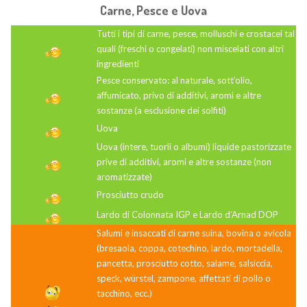
Carne, Pesce e Uova
Tutti i tipi di carne, pesce, molluschi e crostacei tal
quali (freschi o congelati) non miscelati con altri
ingredienti
Pesce conservato: al naturale, sott’olio,
affumicato, privo di additivi, aromi e altre
sostanze (a esclusione dei solfiti)
Uova
Uova (intere, tuorli o albumi) liquide pastorizzate
prive di additivi, aromi e altre sostanze (non
aromatizzate)
Prosciutto crudo
Lardo di Colonnata IGP e Lardo d’Arnad DOP
Salumi e insaccati di carne suina, bovina o avicola
(bresaola, coppa, cotechino, lardo, mortadella,
pancetta, prosciutto cotto, salame, salsiccia,
speck, würstel, zampone, affettati di pollo o
tacchino, ecc.)