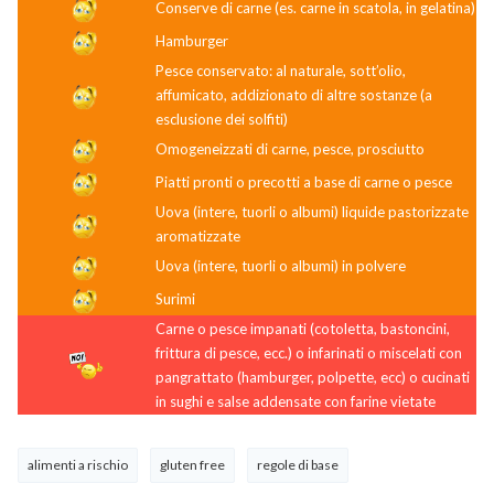
Conserve di carne (es. carne in scatola, in gelatina)
Hamburger
Pesce conservato: al naturale, sott’olio,
affumicato, addizionato di altre sostanze (a
esclusione dei solfiti)
Omogeneizzati di carne, pesce, prosciutto
Piatti pronti o precotti a base di carne o pesce
Uova (intere, tuorli o albumi) liquide pastorizzate
aromatizzate
Uova (intere, tuorli o albumi) in polvere
Surimi
Carne o pesce impanati (cotoletta, bastoncini,
frittura di pesce, ecc.) o infarinati o miscelati con
pangrattato (hamburger, polpette, ecc) o cucinati
in sughi e salse addensate con farine vietate
alimenti a rischio
gluten free
regole di base