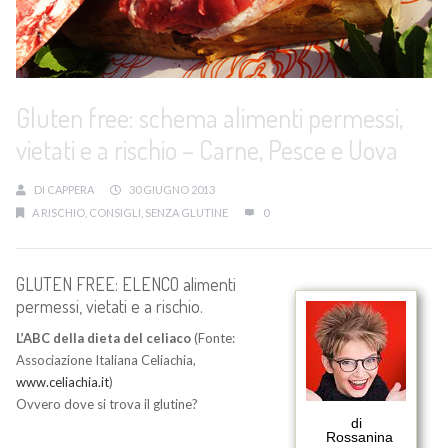
Gluten free: schema alimenti permessi,
vietati e a rischio – Carne, Pesce e Uova
DI
CAPPERA
30 GIUGNO 2013
A RISCHIO
,
CONSIGLI
,
SENZA GLUTINE
0
GLUTEN FREE: ELENCO alimenti
permessi, vietati e a rischio.
L’ABC della dieta del celiaco
(Fonte:
Associazione Italiana Celiachia,
www.celiachia.it
)
Ovvero dove si trova il glutine?
di
Rossanina