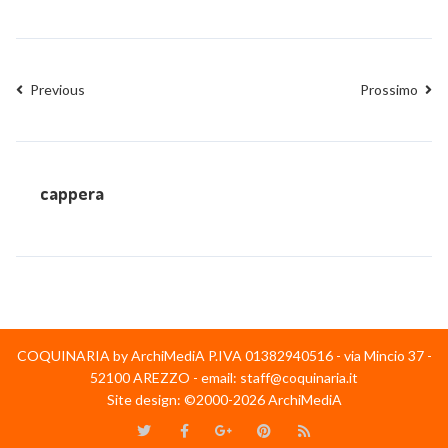
Previous
Prossimo
cappera
COQUINARIA by ArchiMediA P.IVA 01382940516 - via Mincio 37 -
52100 AREZZO - email: staff@coquinaria.it
Site design: ©2000-2026 ArchiMediA