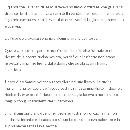
E quindi con l’avanzo di lesso si facevano umidi o frittate, con gli avanzi
di zuppe le ribollite, con gli avanzi della vendita del pesce o della pesca
il grande cacciucco, con i pezzetti di carne varia il buglione maremmano
e così via.
Dall’uso degli avanzi sono nati alcuni grandi piatti toscani.
Quello che ci deve guidare non è quindi un rispetto formale per le
ricette della nostra cucina povera, perché quelle ricette non erano
rispettate in primo luogo dalle donne che quella cucina hanno
inventato.
Il caro Aldo Santini volendo raccogliere nel suo libro sulla cucina
maremmana le ricette dell’acqua cotta è rimasto impigliato in decine di
ricette diverse perché ciascuno, in sostanza, la faceva a modo suo o
meglio con gli ingredienti che si ritrovava.
Si, di alcuni piatti si trovano le ricette su tutti i libri di cucina ma non
lasciatevi incantare, il cacciucco si può fare anche senza palombo e la
zuppa anche senza fave secche.