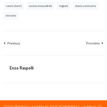
cenni storici
cucina mezzadrile
regioni
storia semiseria
toscana
Previous
Prossimo
Enzo Raspolli
COQUINARIA by ArchiMediA P.IVA 01382940516 - via Mincio 37 -