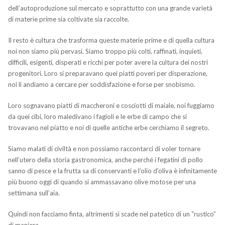
dell’autoproduzione sul mercato e soprattutto con una grande varietà
di materie prime sia coltivate sia raccolte.
Il resto è cultura che trasforma queste materie prime e di quella cultura
noi non siamo più pervasi. Siamo troppo più colti, raffinati, inquieti,
difficili, esigenti, disperati e ricchi per poter avere la cultura dei nostri
progenitori. Loro si preparavano quei piatti poveri per disperazione,
noi li andiamo a cercare per soddisfazione e forse per snobismo.
Loro sognavano piatti di maccheroni e cosciotti di maiale, noi fuggiamo
da quei cibi, loro maledivano i fagioli e le erbe di campo che si
trovavano nel piatto e noi di quelle antiche erbe cerchiamo il segreto.
Siamo malati di civiltà e non possiamo raccontarci di voler tornare
nell’utero della storia gastronomica, anche perché i fegatini di pollo
sanno di pesce e la frutta sa di conservanti e l’olio d’oliva è infinitamente
più buono oggi di quando si ammassavano olive motose per una
settimana sull’aia.
Quindi non facciamo finta, altrimenti si scade nel patetico di un “rustico”
di maniera.