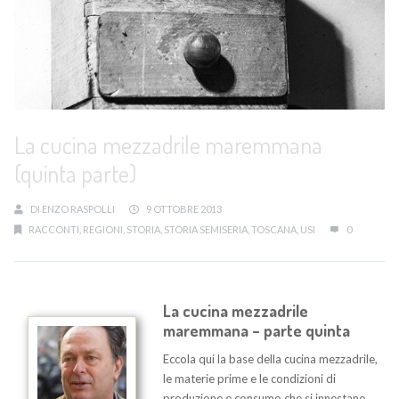
La cucina mezzadrile maremmana
(quinta parte)
DI
ENZO RASPOLLI
9 OTTOBRE 2013
RACCONTI
,
REGIONI
,
STORIA
,
STORIA SEMISERIA
,
TOSCANA
,
USI
0
La cucina mezzadrile
maremmana – parte quinta
Eccola qui la base della cucina mezzadrile,
le materie prime e le condizioni di
produzione e consumo che si innestano