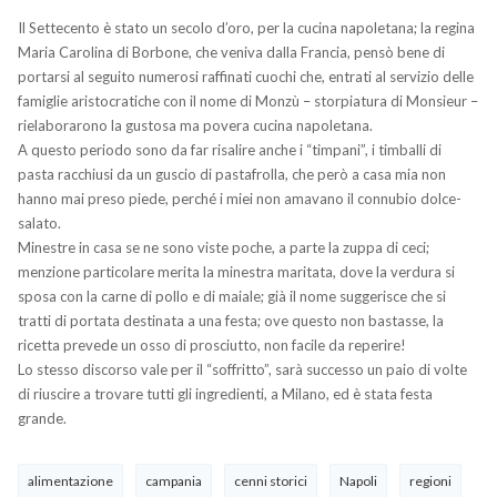
Il Settecento è stato un secolo d’oro, per la cucina napoletana; la regina
Maria Carolina di Borbone, che veniva dalla Francia, pensò bene di
portarsi al seguito numerosi raffinati cuochi che, entrati al servizio delle
famiglie aristocratiche con il nome di Monzù – storpiatura di Monsieur –
rielaborarono la gustosa ma povera cucina napoletana.
A questo periodo sono da far risalire anche i “timpani”, i timballi di
pasta racchiusi da un guscio di pastafrolla, che però a casa mia non
hanno mai preso piede, perché i miei non amavano il connubio dolce-
salato.
Minestre in casa se ne sono viste poche, a parte la zuppa di ceci;
menzione particolare merita la minestra maritata, dove la verdura si
sposa con la carne di pollo e di maiale; già il nome suggerisce che si
tratti di portata destinata a una festa; ove questo non bastasse, la
ricetta prevede un osso di prosciutto, non facile da reperire!
Lo stesso discorso vale per il “soffritto”, sarà successo un paio di volte
di riuscire a trovare tutti gli ingredienti, a Milano, ed è stata festa
grande.
alimentazione
campania
cenni storici
Napoli
regioni