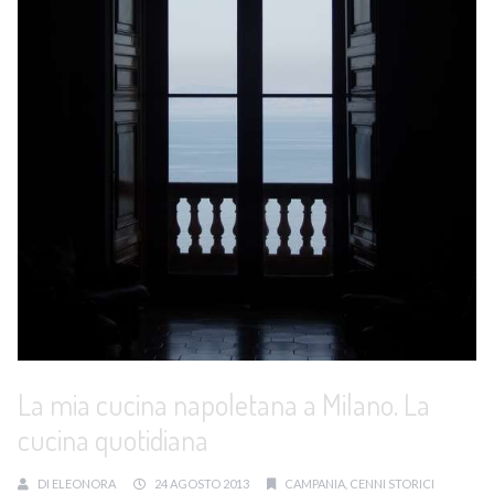
La mia cucina napoletana a Milano. La
cucina quotidiana
DI
ELEONORA
24 AGOSTO 2013
CAMPANIA
,
CENNI STORICI