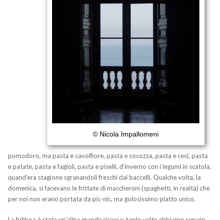
© Nicola Impallomeni
pomodoro, ma pasta e cavolfiore, pasta e cocozza, pasta e ceci, pasta
e patate, pasta e fagioli, pasta e piselli, d’inverno con i legumi in scatola,
quand’era stagione sgranandoli freschi dai baccelli. Qualche volta, la
domenica, si facevano le frittate di maccheroni (spaghetti, in realtà) che
per noi non erano portata da pic-nic, ma golosissimo piatto unico.
La frittura è stata un’altra grande risorsa: tante volte abbiamo cenato