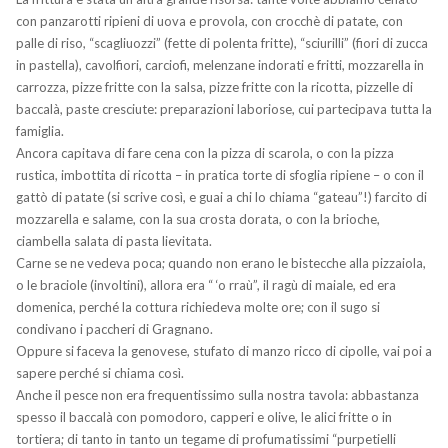
con panzarotti ripieni di uova e provola, con crocchè di patate, con
palle di riso, “scagliuozzi” (fette di polenta fritte), “sciurilli” (fiori di zucca
in pastella), cavolfiori, carciofi, melenzane indorati e fritti, mozzarella in
carrozza, pizze fritte con la salsa, pizze fritte con la ricotta, pizzelle di
baccalà, paste cresciute: preparazioni laboriose, cui partecipava tutta la
famiglia.
Ancora capitava di fare cena con la pizza di scarola, o con la pizza
rustica, imbottita di ricotta – in pratica torte di sfoglia ripiene – o con il
gattò di patate (si scrive così, e guai a chi lo chiama “gateau”!) farcito di
mozzarella e salame, con la sua crosta dorata, o con la brioche,
ciambella salata di pasta lievitata.
Carne se ne vedeva poca; quando non erano le bistecche alla pizzaiola,
o le braciole (involtini), allora era “ ‘o rraù”, il ragù di maiale, ed era
domenica, perché la cottura richiedeva molte ore; con il sugo si
condivano i paccheri di Gragnano.
Oppure si faceva la genovese, stufato di manzo ricco di cipolle, vai poi a
sapere perché si chiama così.
Anche il pesce non era frequentissimo sulla nostra tavola: abbastanza
spesso il baccalà con pomodoro, capperi e olive, le alici fritte o in
tortiera; di tanto in tanto un tegame di profumatissimi “purpetielli