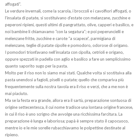
affogati”.
Le verdure invernali, come la scarola, i broccoli e i cavolfiori affogati, o
l’insalata di patate, si sostituivano d’estate con melanzane, zucchine e
peperoni ripieni, questi ultimi di pangrattato, olive, capperi e basilico, e
noi bambine li chiamavamo “con la segatura”; e poi peperuncielli e
melenzane fritte, zucchine e carote “a scapece”, parmigiana di
melenzane, teglie di patate cipolle e pomodoro, odorose di origano.
I pomodori trionfavano nell’insalata con cipolla, cetrioli e origano,
oppure spezzati in padella con aglio e basilico a fare un semplicissimo
quanto saporito sugo per la pasta.
Molto per il riso non lo siamo mai stati. Qualche volta si sostituiva alla
pasta unendosi a fagioli, piselli o patate; quello che compariva più
frequentemente sulla nostra tavola era il riso e verzi, che a me non è
mai piaciuto.
Ma se la festa era grande, allora era il sartù, preparazione sontuosa di
origine settecentesca, il cui nome tradisce una lontana origine francese,
in cui il riso è uno scrigno che avvolge una ricchissima farcitura. La
preparazione è lunga e laboriosa; papà è sempre stato il capocuoco,
mentre io e le mie sorelle rubacchiavamo le polpettine destinate al
ripieno.