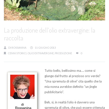
La produzione dell’olio extravergine: la
raccolta
DI
ROSSANINA
11 GIUGNO 2013
CENNI STORICI
,
OLIO EXTRAVERGINE
,
PRODUZIONE
0
Tutto bello, bellissimo ma…. come si
giunge dal frutto al prezioso oro verde?
“Una spremuta di olive” cita quello che la
mia nonna avrebbe definito “un jingle
pubblicitario”.
Beh, sì, in realtà l’olio è davvero una
di
spremuta di olive, che può essere ottenuta
Rossanina