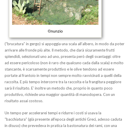
©nunzio
(“brucatura” in gergo) si appoggia una scala all’albero, in modo da poter
arrivare alle fronde più alte. Il metodo, che darà sicuramente frutti
splendidi, selezionati uno ad uno, presenta però degli svantaggi: oltre
ad essere pericoloso (non è raro che qualcuno cada dalla scala) e molto
stancante, è scarsamente produttivo e le olive tendono ad essere
portate al frantoio in tempi non sempre molto ravvicinati a quelli della
raccolta. E più tempo intercorre tra la raccolta e la frangitura peggiore
sarà il risultato. E’ inoltre un metodo che, proprio in quanto poco
produttivo, richiede una maggior quantità di manodopera. Con un
risultato assai costoso.
Un tempo per accelerarei tempi e ridurre i costi si usava la
“bacchiatura” (già presente all’epoca degli antichi Greci, adesso caduta
in disuso) che prevedeva in pratica la bastonatura dei rami, con una