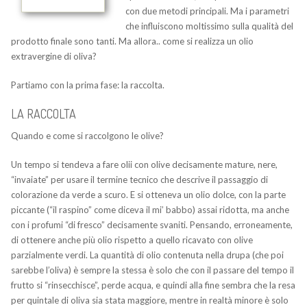
con due metodi principali. Ma i parametri
che influiscono moltissimo sulla qualità del
prodotto finale sono tanti. Ma allora.. come si realizza un olio
extravergine di oliva?
Partiamo con la prima fase: la raccolta.
LA RACCOLTA
Quando e come si raccolgono le olive?
Un tempo si tendeva a fare olii con olive decisamente mature, nere,
“invaiate” per usare il termine tecnico che descrive il passaggio di
colorazione da verde a scuro. E si otteneva un olio dolce, con la parte
piccante (“il raspino” come diceva il mi’ babbo) assai ridotta, ma anche
con i profumi “di fresco” decisamente svaniti. Pensando, erroneamente,
di ottenere anche più olio rispetto a quello ricavato con olive
parzialmente verdi. La quantità di olio contenuta nella drupa (che poi
sarebbe l’oliva) è sempre la stessa è solo che con il passare del tempo il
frutto si “rinsecchisce”, perde acqua, e quindi alla fine sembra che la resa
per quintale di oliva sia stata maggiore, mentre in realtà minore è solo