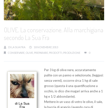
OLIVE. La conservazione. Alla marchigiana
secondo La Sua Fra
DI
LA SUA FRA
18 NOVEMBRE 2013
CONSERVARE
,
OLIVE
,
PREPARARE
,
PRODOTTI
,
PRODUZIONE
0
Per 3 kg di olive nere, accuratamente
pulite con un panno e selezionate, (leggasi:
senza vermi), occorre circa 1 hg di sale
grosso (questa è una quantificazione a
occhio, io dico che magari arriva anche a 1
hg e 1/2 abbondante).
Mettere in un vaso di vetro le olive, il sale,
di La Sua
Fra
la buccia di arancio (avendo cura di