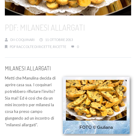
PDF: MILANESI ALLARGATI
DI
I COQUINARI
11 OTTOBRE 2013
PDF RACCOLTE DI RICETTE
,
RICETTE
0
MILANESI ALLARGATI
Metti che Manulina decida di
aprire casa sua. I coquinari
potrebbero rifiutare l’invito?
Sia mai! Ed è così che da un
mini incontro per milanesi la
cosa ha preso campo
giungendo ad un incontro di
“milanesi allargati”.
FOTO © Giuliana