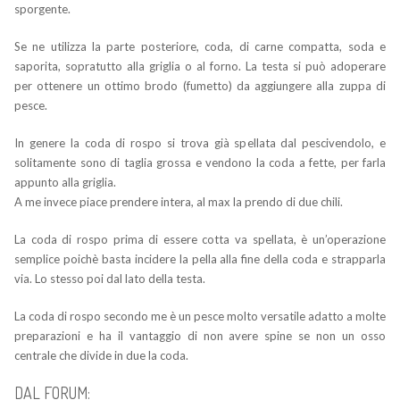
sporgente.
Se ne utilizza la parte posteriore, coda, di carne compatta, soda e
saporita, sopratutto alla griglia o al forno. La testa si può adoperare
per ottenere un ottimo brodo (fumetto) da aggiungere alla zuppa di
pesce.
In genere la coda di rospo si trova già spellata dal pescivendolo, e
solitamente sono di taglia grossa e vendono la coda a fette, per farla
appunto alla griglia.
A me invece piace prendere intera, al max la prendo di due chili.
La coda di rospo prima di essere cotta va spellata, è un’operazione
semplice poichè basta incidere la pella alla fine della coda e strapparla
via. Lo stesso poi dal lato della testa.
La coda di rospo secondo me è un pesce molto versatile adatto a molte
preparazioni e ha il vantaggio di non avere spine se non un osso
centrale che divide in due la coda.
DAL FORUM: