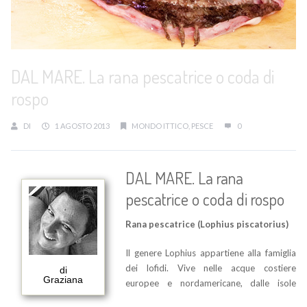
DAL MARE. La rana pescatrice o coda di
rospo
DI
1 AGOSTO 2013
MONDO ITTICO
,
PESCE
0
DAL MARE. La rana
pescatrice o coda di rospo
Rana pescatrice (Lophius piscatorius)
Il genere Lophius appartiene alla famiglia
dei lofidi. Vive nelle acque costiere
di
Graziana
europee e nordamericane, dalle isole