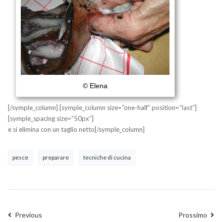
© Elena
[/symple_column] [symple_column size=”one-half” position=”last”]
[symple_spacing size=”50px”]
e si elimina con un taglio netto[/symple_column]
pesce
preparare
tecniche di cucina
Previous
Prossimo