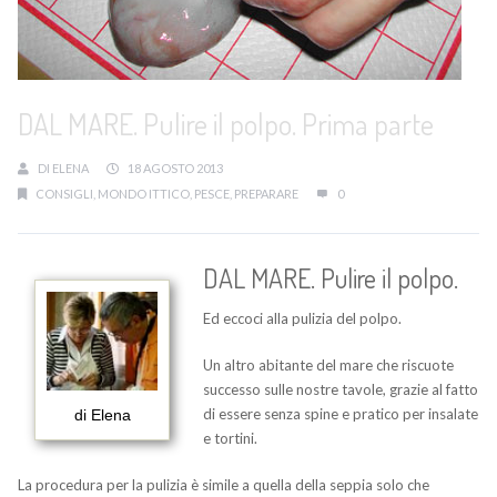
DAL MARE. Pulire il polpo. Prima parte
DI
ELENA
18 AGOSTO 2013
CONSIGLI
,
MONDO ITTICO
,
PESCE
,
PREPARARE
0
DAL MARE. Pulire il polpo.
Ed eccoci alla pulizia del polpo.
Un altro abitante del mare che riscuote
successo sulle nostre tavole, grazie al fatto
di essere senza spine e pratico per insalate
di Elena
e tortini.
La procedura per la pulizia è simile a quella della seppia solo che