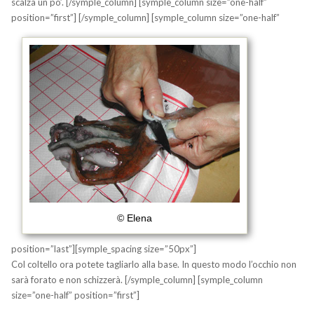
scalza un po’.
[/symple_column] [symple_column size=”one-half”
position=”first”]
[/symple_column] [symple_column size=”one-half”
© Elena
position=”last”][symple_spacing size=”50px”]
Col coltello ora potete tagliarlo alla base. In questo modo l’occhio non
sarà forato e non schizzerà.
[/symple_column] [symple_column
size=”one-half” position=”first”]